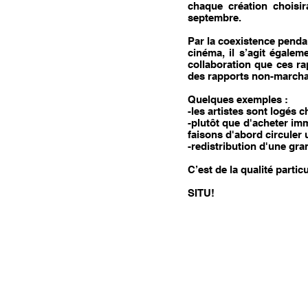
chaque création choisir
septembre.
Par la coexistence pendan
cinéma, il s’agit égale
collaboration que ces r
des rapports non-march
Quelques exemples :
-les artistes sont logés c
-plutôt que d'acheter i
faisons d'abord circuler
-redistribution d'une gr
C’est de la qualité parti
SITU!