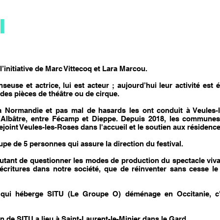
I
l’initiative de Marc Vittecoq et Lara Marcou.
seuse et actrice, lui est acteur ; aujourd’hui leur activité est
des pièces de théâtre ou de cirque.
a Normandie et pas mal de hasards les ont conduit à Veules-l
d’Albâtre, entre Fécamp et Dieppe. Depuis 2018, les communes 
ejoint Veules-les-Roses dans l'accueil et le soutien aux résidences
pe de 5 personnes qui assure la direction du festival.
 autant de questionner les modes de production du spectacle viva
critures dans notre société, que de réinventer sans cesse le 
qui héberge SITU (Le Groupe O) déménage en Occitanie, c'e
on de SITU a lieu à Saint-Laurent-le-Minier dans le Gard.