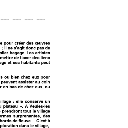
------ ------ ------ ------
age pour créer des œuvres
 ; il ne s’agit donc pas de
lier bagage. Les artistes
mettre de tisser des liens
lage et ses habitants peut
ics ou bien chez eux pour
ls peuvent assister au coin
ner en bas de chez eux, ou
illage : elle conserve un
u plateau ». À Veules-les
 prendront tout le village
formes surprenantes, des
 bords de fleuve… C’est à
xploration dans le village,