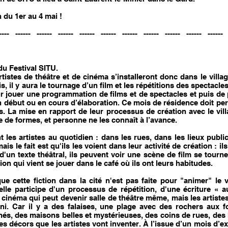
 du 1er au 4 mai !
---- ------ ------ ------ ------ ------ ------ ------ ------ ------ ------ 
du Festival SITU.
rtistes de théâtre et de cinéma s’installeront donc dans le vill
, il y aura le tournage d’un film et les répétitions des spectacles
r jouer une programmation de films et de spectacles et puis de p
n début ou en cours d’élaboration. Ce mois de résidence doit per
es. La mise en rapport de leur processus de création avec le vil
de formes, et personne ne les connaît à l’avance.
t les artistes au quotidien : dans les rues, dans les lieux publ
is le fait est qu'ils les voient dans leur activité de création : i
 d'un texte théâtral, ils peuvent voir une scène de film se tour
ion qui vient se jouer dans le café où ils ont leurs habitudes.
ue cette fiction dans la cité n'est pas faite pour "animer" le v
 elle participe d'un processus de répétition, d'une écriture « a
e cinéma qui peut devenir salle de théâtre même, mais les artistes
i. Car il y a des falaises, une plage avec des rochers aux 
hés, des maisons belles et mystérieuses, des coins de rues, des
 ces décors que les artistes vont inventer. À l’issue d’un mois d’e