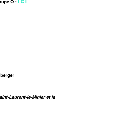
ICI
roupe O :
nberger
nt-Laurent-le-Minier et la