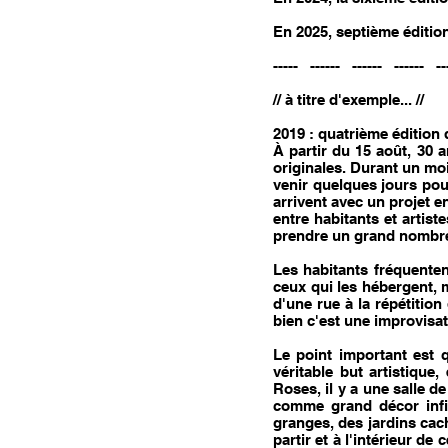
En 2025, septième édition
----- ------ ------ ------ --
// à titre d'exemple... //
2019 : quatrième édition 
À partir du 15 août, 30 a
originales. Durant un mois
venir quelques jours pou
arrivent avec un projet e
entre habitants et artist
prendre un grand nombre 
Les habitants fréquenten
ceux qui les hébergent, ma
d'une rue à la répétition
bien c'est une improvisat
Le point important est q
véritable but artistique,
Roses, il y a une salle d
comme grand décor infin
granges, des jardins cac
partir et à l'intérieur de