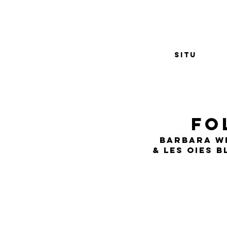
SITU
fo
barbara w
& les oies 
églantine