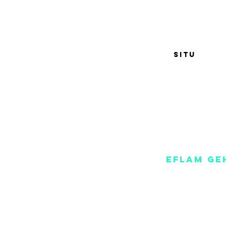
SITU
so
eflam ge