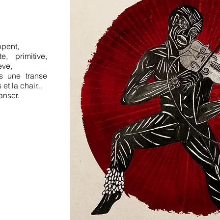
ppent,
, primitive,
ève,
s une transe
 et la chair...
anser.